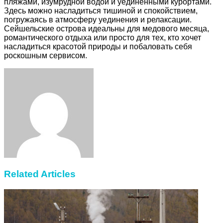
пляжами, изумрудной водой и уединенными курортами.
Здесь можно насладиться тишиной и спокойствием,
погружаясь в атмосферу уединения и релаксации.
Сейшельские острова идеальны для медового месяца,
романтического отдыха или просто для тех, кто хочет
насладиться красотой природы и побаловать себя
роскошным сервисом.
Facebook
Twitter
LinkedIn
Tumblr
Pinterest
Reddit
VKontakte
Odnoklassniki
Skype
WhatsApp
Telegram
Viber
Share
Print
via
Email
Related Articles