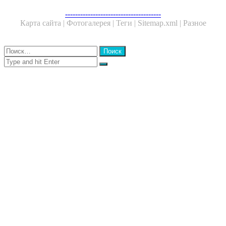
Facebook
Twitter
WhatsApp
Telegram
--------------------------------------
Карта сайта |
Фотогалерея |
Теги |
Sitemap.xml |
Разное
Close
Найти:
Close
Search
for