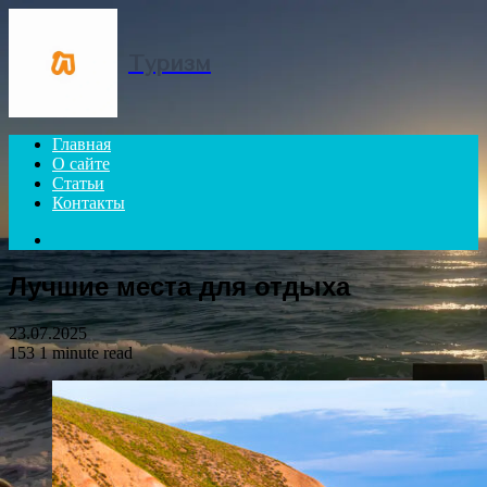
Menu
Туризм
Главная
О сайте
Статьи
Контакты
Search
for
Лучшие места для отдыха
23.07.2025
153
1 minute read