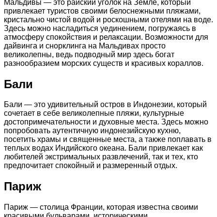
Мальдивы — это райский уголок на Земле, который
привлекает туристов своими белоснежными пляжами,
кристально чистой водой и роскошными отелями на воде.
Здесь можно насладиться уединением, погружаясь в
атмосферу спокойствия и релаксации. Возможности для
дайвинга и снорклинга на Мальдивах просто
великолепны, ведь подводный мир здесь богат
разнообразием морских существ и красивых кораллов.
Бали
Бали — это удивительный остров в Индонезии, который
сочетает в себе великолепные пляжи, культурные
достопримечательности и духовные места. Здесь можно
попробовать аутентичную индонезийскую кухню,
посетить храмы и священные места, а также поплавать в
теплых водах Индийского океана. Бали привлекает как
любителей экстримальных развлечений, так и тех, кто
предпочитает спокойный и размеренный отдых.
Париж
Париж — столица Франции, которая известна своими
красивыми бульварами, историческими